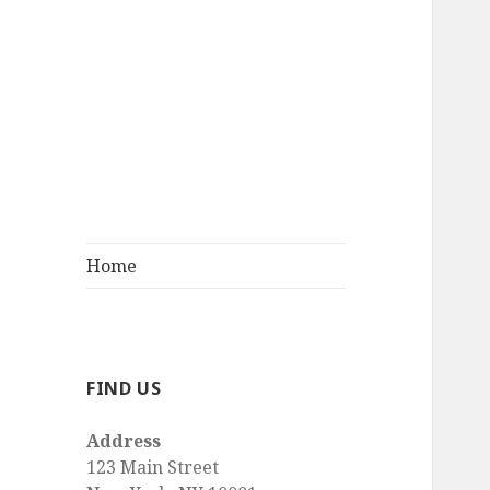
Home
FIND US
Address
123 Main Street