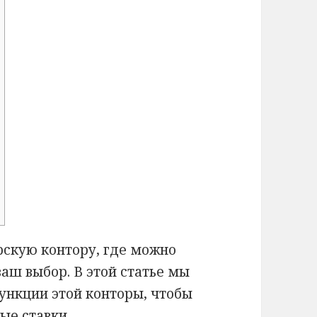
скую контору, где можно
ваш выбор. В этой статье мы
ункции этой конторы, чтобы
ые ставки.