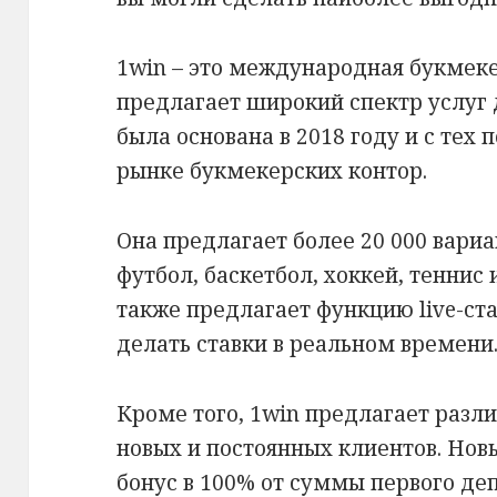
1win – это международная букмеке
предлагает широкий спектр услуг 
была основана в 2018 году и с тех 
рынке букмекерских контор.
Она предлагает более 20 000 вариа
футбол, баскетбол, хоккей, теннис 
также предлагает функцию live-ста
делать ставки в реальном времени
Кроме того, 1win предлагает разл
новых и постоянных клиентов. Нов
бонус в 100% от суммы первого де