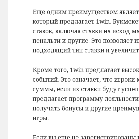
Еще одним преимуществом являетс
который предлагает 1win. Букмеке
ставок, включая ставки на исход ма
пенальти и другие. Это позволяет 
подходящий тип ставки и увеличи
Кроме того, 1win предлагает выс
событий. Это означает, что игроки
суммы, если их ставки будут успе
предлагает программу лояльности,
получать бонусы и другие преимущ
игры.
Если вы еще не зарегистрированы н