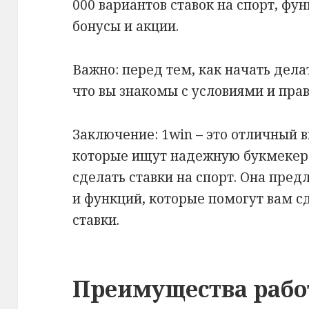
000 вариантов ставок на спорт, фу
бонусы и акции.
Важно: перед тем, как начать делат
что вы знакомы с условиями и пра
Заключение: 1win – это отличный 
которые ищут надежную букмекер
сделать ставки на спорт. Она пред
и функций, которые помогут вам с
ставки.
Преимущества рабо