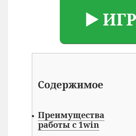
▶️ ИГ
Содержимое
Преимущества
работы с 1win