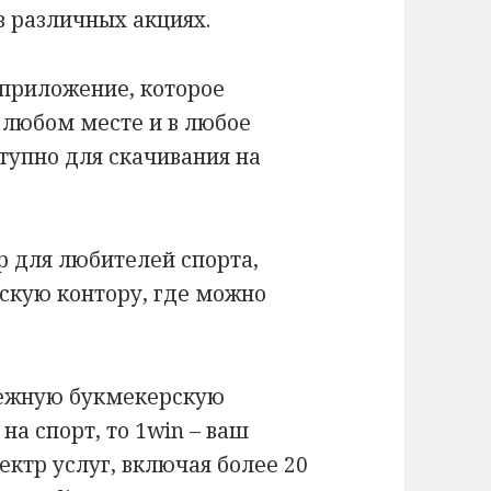
в различных акциях.
 приложение, которое
в любом месте и в любое
тупно для скачивания на
р для любителей спорта,
скую контору, где можно
дежную букмекерскую
на спорт, то 1win – ваш
ектр услуг, включая более 20