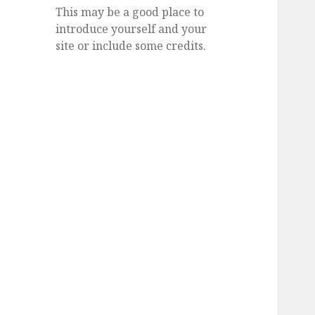
This may be a good place to
o
introduce yourself and your
r
site or include some credits.
: