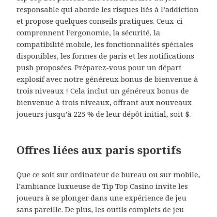
responsable qui aborde les risques liés à l’addiction
et propose quelques conseils pratiques. Ceux-ci
comprennent l’ergonomie, la sécurité, la
compatibilité mobile, les fonctionnalités spéciales
disponibles, les formes de paris et les notifications
push proposées. Préparez-vous pour un départ
explosif avec notre généreux bonus de bienvenue à
trois niveaux ! Cela inclut un généreux bonus de
bienvenue à trois niveaux, offrant aux nouveaux
joueurs jusqu’à 225 % de leur dépôt initial, soit $.
Offres liées aux paris sportifs
Que ce soit sur ordinateur de bureau ou sur mobile,
l’ambiance luxueuse de Tip Top Casino invite les
joueurs à se plonger dans une expérience de jeu
sans pareille. De plus, les outils complets de jeu