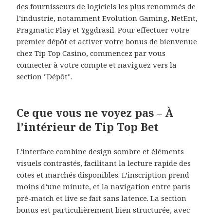
des fournisseurs de logiciels les plus renommés de
l’industrie, notamment Evolution Gaming, NetEnt,
Pragmatic Play et Yggdrasil. Pour effectuer votre
premier dépôt et activer votre bonus de bienvenue
chez Tip Top Casino, commencez par vous
connecter à votre compte et naviguez vers la
section "Dépôt".
Ce que vous ne voyez pas – À
l’intérieur de Tip Top Bet
L’interface combine design sombre et éléments
visuels contrastés, facilitant la lecture rapide des
cotes et marchés disponibles. L’inscription prend
moins d’une minute, et la navigation entre paris
pré-match et live se fait sans latence. La section
bonus est particulièrement bien structurée, avec