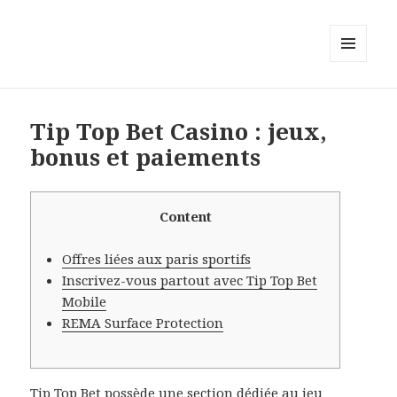
MENU
AND
WIDGETS
Tip Top Bet Casino : jeux,
bonus et paiements
Content
Offres liées aux paris sportifs
Inscrivez-vous partout avec Tip Top Bet
Mobile
REMA Surface Protection
Tip Top Bet possède une section dédiée au jeu