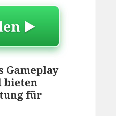
len ▶️
s Gameplay
 bieten
tung für