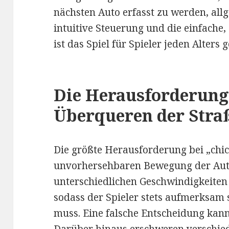
nächsten Auto erfasst zu werden, allg
intuitive Steuerung und die einfache,
ist das Spiel für Spieler jeden Alters g
Die Herausforderun
Überqueren der Stra
Die größte Herausforderung bei „chick
unvorhersehbaren Bewegung der Aut
unterschiedlichen Geschwindigkeite
sodass der Spieler stets aufmerksam s
muss. Eine falsche Entscheidung kan