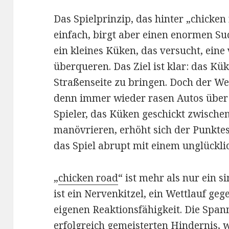
Das Spielprinzip, das hinter „chicken 
einfach, birgt aber einen enormen Suc
ein kleines Küken, das versucht, eine
überqueren. Das Ziel ist klar: das Kü
Straßenseite zu bringen. Doch der Weg
denn immer wieder rasen Autos über 
Spieler, das Küken geschickt zwisch
manövrieren, erhöht sich der Punktest
das Spiel abrupt mit einem unglück
„
chicken road
“ ist mehr als nur ein s
ist ein Nervenkitzel, ein Wettlauf geg
eigenen Reaktionsfähigkeit. Die Span
erfolgreich gemeisterten Hindernis, 