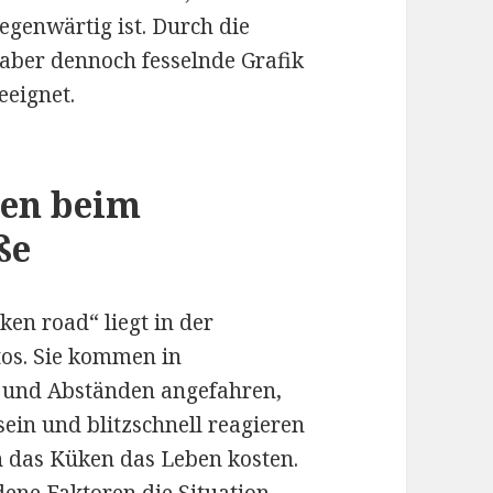
egenwärtig ist. Durch die
 aber dennoch fesselnde Grafik
eeignet.
gen beim
ße
en road“ liegt in der
os. Sie kommen in
n und Abständen angefahren,
ein und blitzschnell reagieren
n das Küken das Leben kosten.