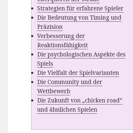
Strategien für erfahrene Spieler
Die Bedeutung von Timing und
Präzision
Verbesserung der
Reaktionsfähigkeit
Die psychologischen Aspekte des
Spiels
Die Vielfalt der Spielvarianten
Die Community und der
Wettbewerb
Die Zukunft von „chicken road“
und ähnlichen Spielen