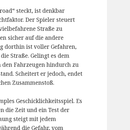
road“ steckt, ist denkbar
htfaktor. Der Spieler steuert
 vielbefahrene Straße zu
ken sicher auf die andere
 dorthin ist voller Gefahren,
die Straße. Gelingt es dem
en den Fahrzeugen hindurch zu
and. Scheitert er jedoch, endet
lichen Zusammenstoß.
imples Geschicklichkeitsspiel. Es
en die Zeit und ein Test der
nung steigt mit jedem
während die Gefahr, vom