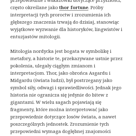
przepowiednie i wskazówki dotyczące przyszłości,
często określane jako
thor fortune
. Próby
interpretacji tych proroctw i zrozumienia ich
głębszego znaczenia trwają do dzisiaj, stanowiąc
wyjątkowe wyzwanie dla historyków, lingwistów i
entuzjastów mitologii.
Mitologia nordycka jest bogata w symbolikę i
metafory, a historie te, przekazywane ustnie przez
pokolenia, ulegały ciągłym zmianom i
interpretacjom. Thor, jako obrońca Asgardu i
Midgardu (świata ludzi), był postrzegany jako
symbol siły, odwagi i sprawiedliwości. Jednak jego
historia nie ogranicza się jedynie do bitew z
gigantami. W wielu sagach pojawiają się
fragmenty, które można interpretować jako
przepowiednie dotyczące losów świata, a nawet
poszczególnych jednostek. Zrozumienie tych
przepowiedni wymaga dogłębnej znajomości