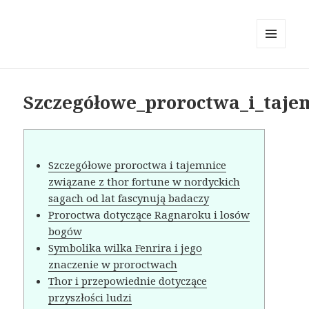
MENU
AND
WIDGETS
Szczegółowe_proroctwa_i_taje
Szczegółowe proroctwa i tajemnice
związane z thor fortune w nordyckich
sagach od lat fascynują badaczy
Proroctwa dotyczące Ragnaroku i losów
bogów
Symbolika wilka Fenrira i jego
znaczenie w proroctwach
Thor i przepowiednie dotyczące
przyszłości ludzi