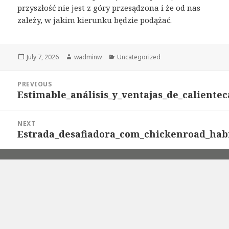
przyszłość nie jest z góry przesądzona i że od nas
zależy, w jakim kierunku będzie podążać.
Posted
July 7, 2026
Author
wadminw
Categories
Uncategorized
on
Post
PREVIOUS
navigation
Estimable_análisis_y_ventajas_de_caliente
Previous
post:
NEXT
Estrada_desafiadora_com_chickenroad_habi
Next
post: