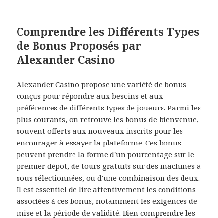
Comprendre les Différents Types
de Bonus Proposés par
Alexander Casino
Alexander Casino propose une variété de bonus
conçus pour répondre aux besoins et aux
préférences de différents types de joueurs. Parmi les
plus courants, on retrouve les bonus de bienvenue,
souvent offerts aux nouveaux inscrits pour les
encourager à essayer la plateforme. Ces bonus
peuvent prendre la forme d'un pourcentage sur le
premier dépôt, de tours gratuits sur des machines à
sous sélectionnées, ou d'une combinaison des deux.
Il est essentiel de lire attentivement les conditions
associées à ces bonus, notamment les exigences de
mise et la période de validité. Bien comprendre les