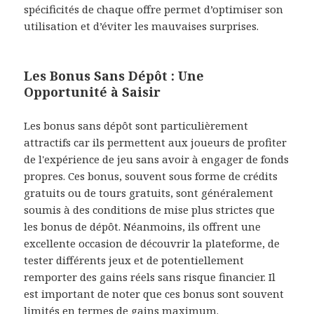
spécificités de chaque offre permet d’optimiser son
utilisation et d’éviter les mauvaises surprises.
Les Bonus Sans Dépôt : Une
Opportunité à Saisir
Les bonus sans dépôt sont particulièrement
attractifs car ils permettent aux joueurs de profiter
de l'expérience de jeu sans avoir à engager de fonds
propres. Ces bonus, souvent sous forme de crédits
gratuits ou de tours gratuits, sont généralement
soumis à des conditions de mise plus strictes que
les bonus de dépôt. Néanmoins, ils offrent une
excellente occasion de découvrir la plateforme, de
tester différents jeux et de potentiellement
remporter des gains réels sans risque financier. Il
est important de noter que ces bonus sont souvent
limités en termes de gains maximum.