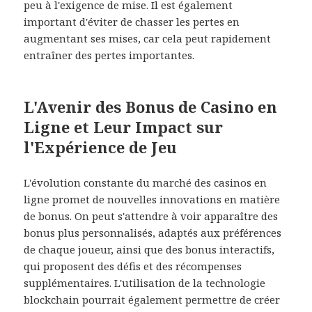
peu à l'exigence de mise. Il est également
important d'éviter de chasser les pertes en
augmentant ses mises, car cela peut rapidement
entraîner des pertes importantes.
L'Avenir des Bonus de Casino en
Ligne et Leur Impact sur
l'Expérience de Jeu
L'évolution constante du marché des casinos en
ligne promet de nouvelles innovations en matière
de bonus. On peut s'attendre à voir apparaître des
bonus plus personnalisés, adaptés aux préférences
de chaque joueur, ainsi que des bonus interactifs,
qui proposent des défis et des récompenses
supplémentaires. L'utilisation de la technologie
blockchain pourrait également permettre de créer