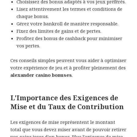
Choisissez des bonus adaptés à vos jeux préférés.
Lisez attentivement les termes et conditions de
chaque bonus.
Gérez votre bankroll de manière responsable.
Fixez des limites de gains et de pertes.
Profitez des bonus de cashback pour minimiser
vos pertes.
Ces conseils simples peuvent vous aider à optimiser
votre expérience de jeu et à profiter pleinement des
alexander casino bonuses
.
L'Importance des Exigences de
Mise et du Taux de Contribution
Les exigences de mise représentent le montant
total que vous devez miser avant de pouvoir retirer
vos gains issus d'un bonus. Plus l'exigence de mise