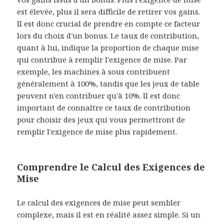
est élevée, plus il sera difficile de retirer vos gains.
Il est donc crucial de prendre en compte ce facteur
lors du choix d'un bonus. Le taux de contribution,
quant à lui, indique la proportion de chaque mise
qui contribue à remplir l'exigence de mise. Par
exemple, les machines à sous contribuent
généralement à 100%, tandis que les jeux de table
peuvent n'en contribuer qu'à 10%. Il est donc
important de connaître ce taux de contribution
pour choisir des jeux qui vous permettront de
remplir l'exigence de mise plus rapidement.
Comprendre le Calcul des Exigences de
Mise
Le calcul des exigences de mise peut sembler
complexe, mais il est en réalité assez simple. Si un