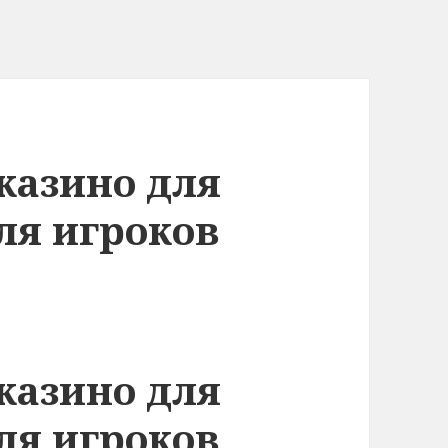
казино для
для игроков
казино для
для игроков