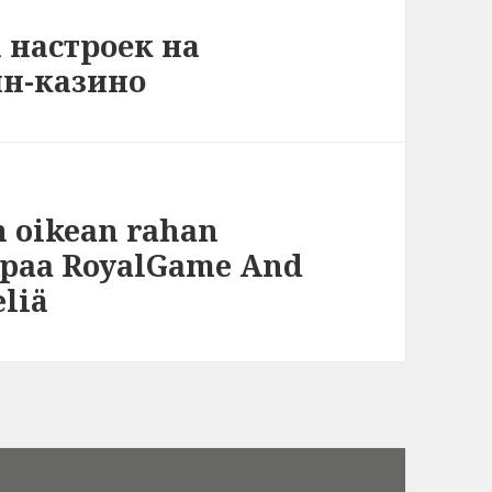
 настроек на
йн-казино
n oikean rahan
vapaa RoyalGame And
eliä