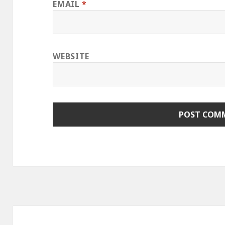
EMAIL
*
WEBSITE
Post