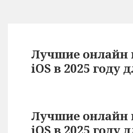
Лучшие онлайн 
iOS в 2025 году 
Лучшие онлайн 
iOS в 2025 году 