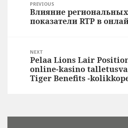
navigation
PREVIOUS
Влияние региональных
Previous
показатели RTP в онла
post:
NEXT
Pelaa Lions Lair Positio
Next
online-kasino talletus
post:
Tiger Benefits -kolikkop