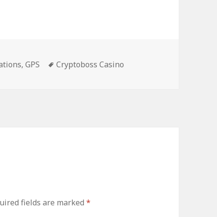
tions, GPS
Tags
Cryptoboss Casino
ired fields are marked
*