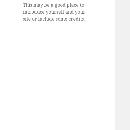
This may be a good place to
o
introduce yourself and your
r
site or include some credits.
: