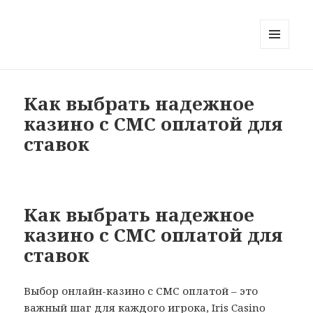
MENU
AND
WIDGETS
Как выбрать надежное
казино с СМС оплатой для
ставок
Как выбрать надежное
казино с СМС оплатой для
ставок
Выбор онлайн-казино с СМС оплатой – это
важный шаг для каждого игрока,
Iris Casino