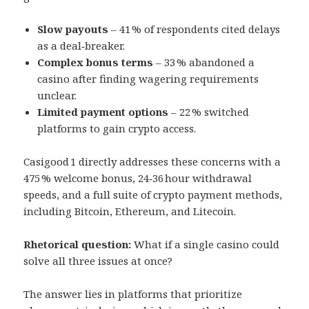
Slow payouts
– 41 % of respondents cited delays
as a deal‑breaker.
Complex bonus terms
– 33 % abandoned a
casino after finding wagering requirements
unclear.
Limited payment options
– 22 % switched
platforms to gain crypto access.
Casigood 1 directly addresses these concerns with a
475 % welcome bonus, 24‑36 hour withdrawal
speeds, and a full suite of crypto payment methods,
including Bitcoin, Ethereum, and Litecoin.
Rhetorical question:
What if a single casino could
solve all three issues at once?
The answer lies in platforms that prioritize