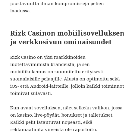
joustavuutta ilman kompromisseja pelien
laadussa.
Rizk Casinon mobiilisovelluksen
ja verkkosivun ominaisuudet
Rizk Casino on yksi markkinoiden
luotettavimmista brändeistä, ja sen
mobiilikokemus on suunniteltu erityisesti
suomalaisille pelaajille. Alusta on optimoitu sekä
iOS‑ että Android‑laitteille, jolloin kaikki toiminnot
toimivat sulavasti.
Kun avaat sovelluksen, näet selkeän valikon, jossa
on kasino, live‑pöydät, bonukset ja talletukset.
Kaikki pelit latautuvat nopeasti, eikä
reklamaatioita viiveistä ole raportoitu.