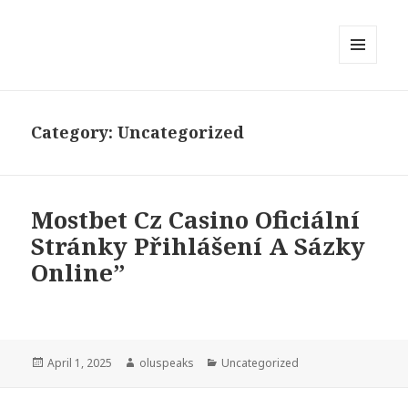
MENU
AND
WIDGETS
Category: Uncategorized
Mostbet Cz Casino Oficiální
Stránky Přihlášení A Sázky
Online”
Posted
April 1, 2025
Author
oluspeaks
Categories
Uncategorized
on