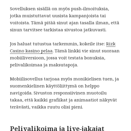
Sovelluksen sisällä on myös push‑ilmoituksia,
jotka muistuttavat uusista kampanjoista tai
voitoista. Tämä pitää sinut ajan tasalla ilman, että
sinun tarvitsee tarkistaa sivustoa jatkuvasti.
Jos haluat tutustua tarkemmin, kokeile itse:
Rizk
Casino kasino pelaa
. Tämä linkki vie sinut suoraan
mobiiliversioon, jossa voit testata bonuksia,
pelivalikoimaa ja maksutapoja.
Mobiilisovellus tarjoaa myös monikielisen tuen, ja
suomenkielinen käyttöliittymä on helppo
navigoida. Sivuston responsiivinen muotoilu
takaa, että kaikki grafiikat ja animaatiot näkyvät
terävästi, vaikka ruutu olisi pieni.
Pelivalikoima ja live‑jakajat