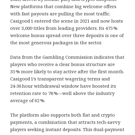
New platforms that combine big welcome offers
with fast payouts are pulling the most traffic.
Casigood 1 entered the scene in 2021 and now hosts
over 3,000 titles from leading providers. Its 475 %
welcome bonus spread over three deposits is one of
the most generous packages in the sector.
Data from the Gambling Commission indicates that
players who receive a clear bonus structure are
35 % more likely to stay active after the first month.
Casigood 1’s transparent wagering terms and
24‑36 hour withdrawal window have boosted its
retention rate to 78 %—well above the industry
average of 62 %.
The platform also supports both fiat and crypto
payments, a combination that attracts tech‑savvy
players seeking instant deposits. This dual‑payment