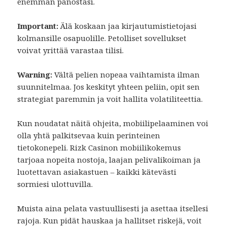
enemmän panostasi.
Important:
Älä koskaan jaa kirjautumistietojasi
kolmansille osapuolille. Petolliset sovellukset
voivat yrittää varastaa tilisi.
Warning:
Vältä pelien nopeaa vaihtamista ilman
suunnitelmaa. Jos keskityt yhteen peliin, opit sen
strategiat paremmin ja voit hallita volatiliteettia.
Kun noudatat näitä ohjeita, mobiilipelaaminen voi
olla yhtä palkitsevaa kuin perinteinen
tietokonepeli. Rizk Casinon mobiilikokemus
tarjoaa nopeita nostoja, laajan pelivalikoiman ja
luotettavan asiakastuen – kaikki kätevästi
sormiesi ulottuvilla.
Muista aina pelata vastuullisesti ja asettaa itsellesi
rajoja. Kun pidät hauskaa ja hallitset riskejä, voit