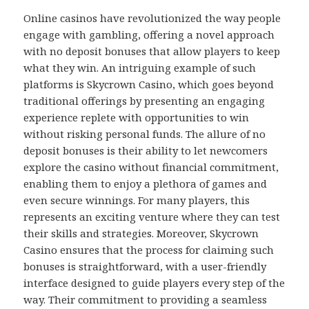
Online casinos have revolutionized the way people
engage with gambling, offering a novel approach
with no deposit bonuses that allow players to keep
what they win. An intriguing example of such
platforms is Skycrown Casino, which goes beyond
traditional offerings by presenting an engaging
experience replete with opportunities to win
without risking personal funds. The allure of no
deposit bonuses is their ability to let newcomers
explore the casino without financial commitment,
enabling them to enjoy a plethora of games and
even secure winnings. For many players, this
represents an exciting venture where they can test
their skills and strategies. Moreover, Skycrown
Casino ensures that the process for claiming such
bonuses is straightforward, with a user-friendly
interface designed to guide players every step of the
way. Their commitment to providing a seamless