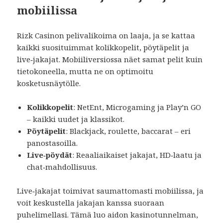
mobiilissa
Rizk Casinon pelivalikoima on laaja, ja se kattaa
kaikki suosituimmat kolikkopelit, pöytäpelit ja
live‑jakajat. Mobiiliversiossa näet samat pelit kuin
tietokoneella, mutta ne on optimoitu
kosketusnäytölle.
Kolikkopelit
: NetEnt, Microgaming ja Play’n GO
– kaikki uudet ja klassikot.
Pöytäpelit
: Blackjack, roulette, baccarat – eri
panostasoilla.
Live‑pöydät
: Reaaliaikaiset jakajat, HD‑laatu ja
chat‑mahdollisuus.
Live‑jakajat toimivat saumattomasti mobiilissa, ja
voit keskustella jakajan kanssa suoraan
puhelimellasi. Tämä luo aidon kasinotunnelman,