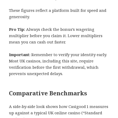
These figures reflect a platform built for speed and
generosity.
Pro Tip:
Always check the bonus’s wagering
multiplier before you claim it. Lower multipliers
mean you can cash out faster.
Important:
Remember to verify your identity early.
Most UK casinos, including this site, require
verification before the first withdrawal, which
prevents unexpected delays.
Comparative Benchmarks
A side‑by‑side look shows how Casigood 1 measures
up against a typical UK online casino (“Standard