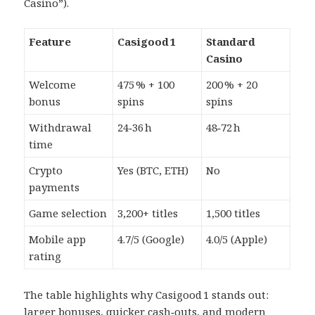
Casino”).
Feature
Casigood 1
Standard
Casino
Welcome
475 % + 100
200 % + 20
bonus
spins
spins
Withdrawal
24‑36 h
48‑72 h
time
Crypto
Yes (BTC, ETH)
No
payments
Game selection
3,200+ titles
1,500 titles
Mobile app
4.7/5 (Google)
4.0/5 (Apple)
rating
The table highlights why Casigood 1 stands out:
larger bonuses, quicker cash‑outs, and modern