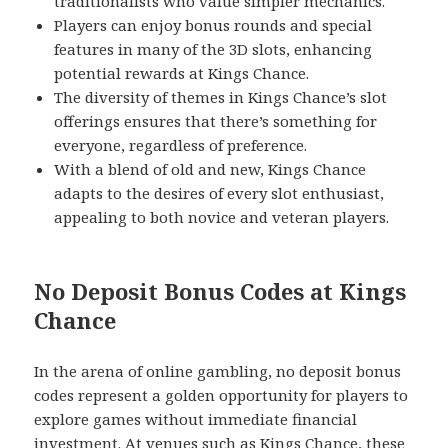
traditionalists who value simpler mechanics.
Players can enjoy bonus rounds and special
features in many of the 3D slots, enhancing
potential rewards at Kings Chance.
The diversity of themes in Kings Chance’s slot
offerings ensures that there’s something for
everyone, regardless of preference.
With a blend of old and new, Kings Chance
adapts to the desires of every slot enthusiast,
appealing to both novice and veteran players.
No Deposit Bonus Codes at Kings
Chance
In the arena of online gambling, no deposit bonus
codes represent a golden opportunity for players to
explore games without immediate financial
investment. At venues such as Kings Chance, these