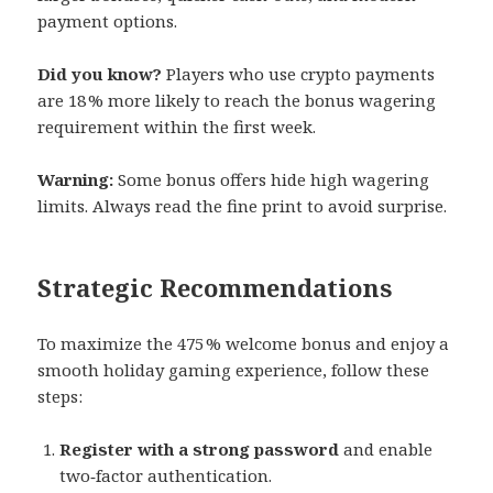
payment options.
Did you know?
Players who use crypto payments
are 18 % more likely to reach the bonus wagering
requirement within the first week.
Warning:
Some bonus offers hide high wagering
limits. Always read the fine print to avoid surprise.
Strategic Recommendations
To maximize the 475 % welcome bonus and enjoy a
smooth holiday gaming experience, follow these
steps:
Register with a strong password
and enable
two‑factor authentication.