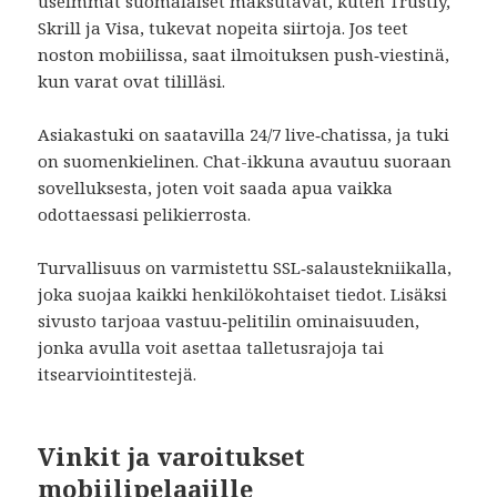
useimmat suomalaiset maksutavat, kuten Trustly,
Skrill ja Visa, tukevat nopeita siirtoja. Jos teet
noston mobiilissa, saat ilmoituksen push‑viestinä,
kun varat ovat tililläsi.
Asiakastuki on saatavilla 24/7 live‑chatissa, ja tuki
on suomenkielinen. Chat-ikkuna avautuu suoraan
sovelluksesta, joten voit saada apua vaikka
odottaessasi pelikierrosta.
Turvallisuus on varmistettu SSL‑salaustekniikalla,
joka suojaa kaikki henkilökohtaiset tiedot. Lisäksi
sivusto tarjoaa vastuu‑pelitilin ominaisuuden,
jonka avulla voit asettaa talletusrajoja tai
itsearviointitestejä.
Vinkit ja varoitukset
mobiilipelaajille